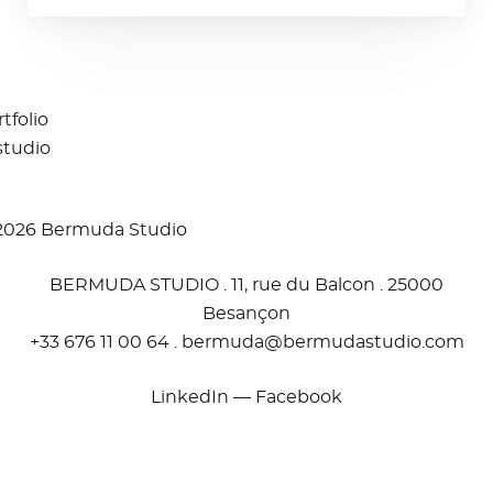
tfolio
studio
2026 Bermuda Studio
BERMUDA STUDIO . 11, rue du Balcon . 25000
Besançon
+33 676 11 00 64 .
moc.oidutsadumreb@adumreb
LinkedIn
—
Facebook