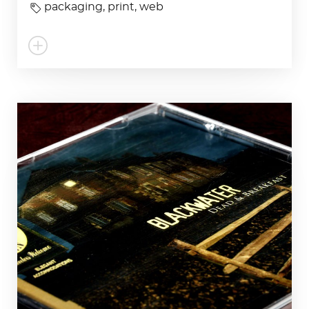
packaging
,
print
,
web