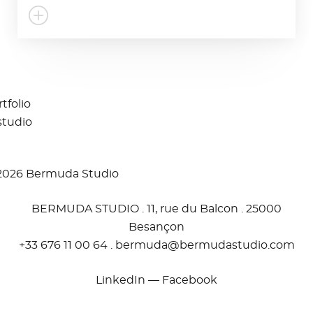
tfolio
studio
2026 Bermuda Studio
BERMUDA STUDIO . 11, rue du Balcon . 25000
Besançon
+33 676 11 00 64 .
moc.oidutsadumreb@adumreb
LinkedIn
—
Facebook