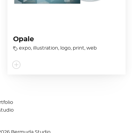
Opale
expo
,
illustration
,
logo
,
print
,
web
tfolio
studio
2026 Bermuda Studio